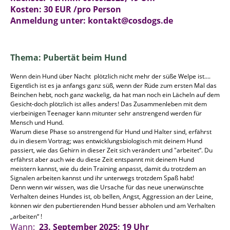
Kosten: 30 EUR /pro Person
Anmeldung unter: kontakt@cosdogs.de
Thema: Pubertät beim Hund
Wenn dein Hund über Nacht plötzlich nicht mehr der süße Welpe ist....
Eigentlich ist es ja anfangs ganz süß, wenn der Rüde zum ersten Mal das
Beinchen hebt, noch ganz wackelig, da hat man noch ein Lächeln auf dem
Gesicht-doch plötzlich ist alles anders! Das Zusammenleben mit dem
vierbeinigen Teenager kann mitunter sehr anstrengend werden für
Mensch und Hund.
Warum diese Phase so anstrengend für Hund und Halter sind, erfährst
du in diesem Vortrag; was entwicklungsbiologisch mit deinem Hund
passiert, wie das Gehirn in dieser Zeit sich verändert und "arbeitet“. Du
erfährst aber auch wie du diese Zeit entspannt mit deinem Hund
meistern kannst, wie du dein Training anpasst, damit du trotzdem an
Signalen arbeiten kannst und ihr unterwegs trotzdem Spaß habt!
Denn wenn wir wissen, was die Ursache für das neue unerwünschte
Verhalten deines Hundes ist, ob bellen, Angst, Aggression an der Leine,
können wir den pubertierenden Hund besser abholen und am Verhalten
„arbeiten“ !
Wann:
23. September 2025; 19 Uhr