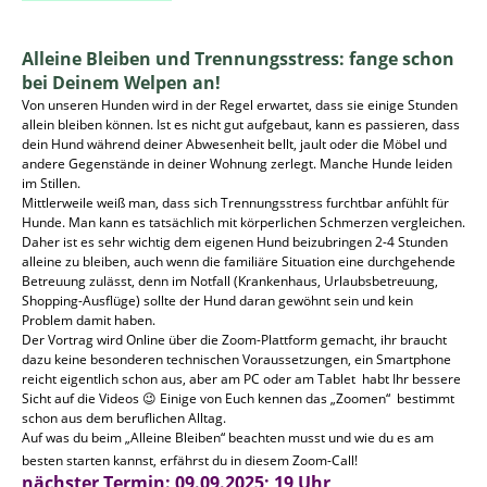
Alleine Bleiben und Trennungsstress: fange schon
bei Deinem Welpen an!
Von unseren Hunden wird in der Regel erwartet, dass sie einige Stunden
allein bleiben können. Ist es nicht gut aufgebaut, kann es passieren, dass
dein Hund während deiner Abwesenheit bellt, jault oder die Möbel und
andere Gegenstände in deiner Wohnung zerlegt. Manche Hunde leiden
im Stillen.
Mittlerweile weiß man, dass sich Trennungsstress furchtbar anfühlt für
Hunde. Man kann es tatsächlich mit körperlichen Schmerzen vergleichen.
Daher ist es sehr wichtig dem eigenen Hund beizubringen 2-4 Stunden
alleine zu bleiben, auch wenn die familiäre Situation eine durchgehende
Betreuung zulässt, denn im Notfall (Krankenhaus, Urlaubsbetreuung,
Shopping-Ausflüge) sollte der Hund daran gewöhnt sein und kein
Problem damit haben.
Der Vortrag wird Online über die Zoom-Plattform gemacht, ihr braucht
dazu keine besonderen technischen Voraussetzungen, ein Smartphone
reicht eigentlich schon aus, aber am PC oder am Tablet habt Ihr bessere
Sicht auf die Videos 😉 Einige von Euch kennen das „Zoomen“ bestimmt
schon aus dem beruflichen Alltag.
Auf was du beim „Alleine Bleiben“ beachten musst und wie du es am
besten starten kannst, erfährst du in diesem Zoom-Call!
nächster Termin: 09.09.2025; 19 Uhr